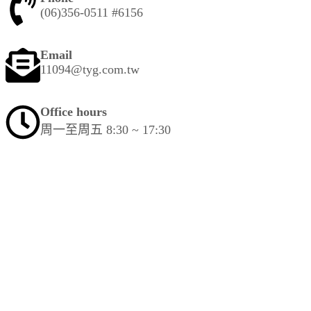
(06)356-0511 #6156
Email
11094@tyg.com.tw
Office hours
周一至周五 8:30 ~ 17:30